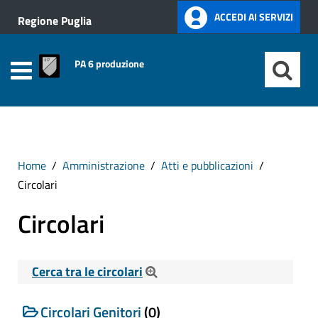
ACCEDI AI SERVIZI
Regione Puglia
PA 6 produzione
Home
Amministrazione
Atti e pubblicazioni
Circolari
Circolari
Cerca tra le circolari
Cerca tra le Circolari
Circolari Genitori
(0)